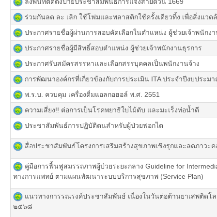
ลงพื้นที่ติดตั้งป้ายประชาสัมพันธ์การแจ้งสายด่วน 1669
ร่วมกันลด ละ เลิก ใช้โฟมและพลาสติกใช้ครั้งเดียวทิ้ง เพื่อสิ่งแวดล้อ
ประกาศรายชื่อผู้ผ่านการสอบคัดเลือกในตำแหน่ง ผู้ช่วยเจ้าพนักง
ประกาศรายชื่อผู้มีสิทธิ์สอบตำแหน่ง ผู้ช่วยเจ้าพนักงานธุรการ
ประกาศรับสมัครสรรหาเเละเลือกสรรบุคคลเป็นพนักงานจ้าง
การพัฒนาองค์กรที่เกี่ยวข้องกับการประเมิน ITA ประจำปีงบประม
พ.ร.บ. ควบคุม เครื่องดื่มแอลกอฮอล์ พ.ศ. 2551
ความเสี่ยง!! ต่อการเป็นโรคพยาธิใบไม้ตับ และมะเร็งท่อน้ำดี
ประชาสัมพันธ์การปฏิบัติตนสำหรับผู้ป่วยฟอกไต
สื่อประชาสัมพันธ์โครงการเสริมสร้างสุขภาพเชิงรุกและลดภาว
คู่มือการฟื้นฟูสมรรถภาพผู้ป่วยระยะกลาง Guideline for Intermed
ทางการแพทย์ ตามแผนพัฒนาระบบบริการสุขภาพ (Service Plan)
แนวทางการรณรงค์ประชาสัมพันธ์ เนื่องในวันต่อต้านยาเสพติดโลก
๒๕๖๘