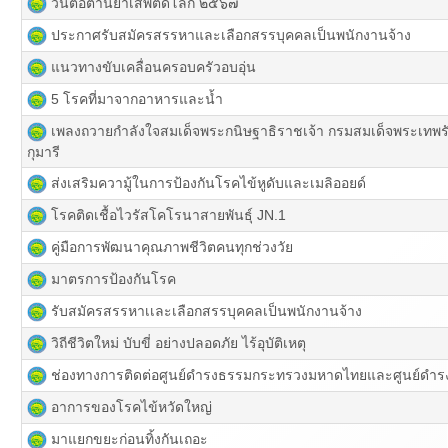
วันต่อต้านยาเสพติดโลก ๒๕๖๗
ประกาศรับสมัครสรรหาและเลือกสรรบุคคลเป็นพนักงานจ้าง
แนวทางขับเคลื่อนครอบครัวอบอุ่น
5 โรคที่มาจากอาหารและน้ำ
เพลงถวายกำลังใจสมเด็จพระกนิษฐาธิราชเจ้า กรมสมเด็จพระเท
กุมารี
ส่งเสริมความู้ในการป้องกันโรคไข้หูดับและเมลิออยด์
โรคติดเชื้อไวรัสโคโรนาสายพันธุ์ JN.1
คู่มือการพัฒนาคุณภาพชีวิตคนทุกช่วงวัย
มาตรการป้องกันโรค
รับสมัครสรรหาเเละเลือกสรรบุคคลเป็นพนักงานจ้าง
วิถีชีวิตใหม่ บับขี่ อย่างปลอดภัย ไร้อุบัติเหตุ
ช่องทางการติดต่อศูนย์ดำรงธรรมกระทรวงมหาดไทยและศูนย์ดำรงธ
อาการของโรคไข้หวัดใหญ่
มาแยกขยะก่อนทิ้งกันเถอะ