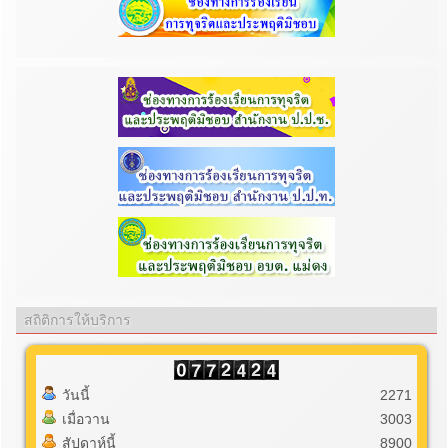
สถิติการให้บริการ
วันนี้
2271
เมื่อวาน
3003
สัปดาห์นี้
8900