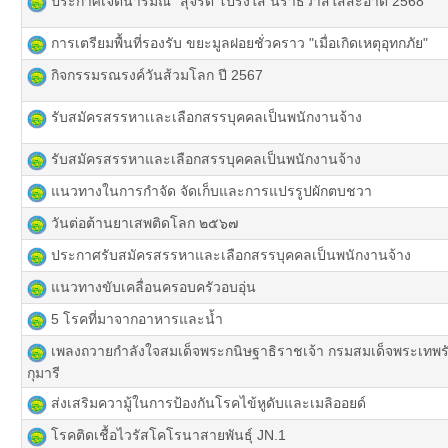
ประกาศเจตนารมณ์ "สุจริต โปร่งใส นราธิวาสใสสะอาด 2568"
การเตรียมพื้นที่รองรับ ขยะมูลฝอยชั่วคราว "เมื่อเกิดเหตุอุทกภัย"
กิจกรรมรณรงค์วันส้วมโลก ปี 2567
รับสมัครสรรหาเเละเลือกสรรบุคคลเป็นพนักงานจ้าง
รับสมัครสรรหาและเลือกสรรบุคคลเป็นพนักงานจ้าง
แนวทางในการกำจัด จัดเก็บและการแปรรูปผักตบชวา
วันต่อต้านยาเสพติดโลก ๒๕๖๗
ประกาศรับสมัครสรรหาและเลือกสรรบุคคลเป็นพนักงานจ้าง
แนวทางขับเคลื่อนครอบครัวอบอุ่น
5 โรคที่มาจากอาหารและน้ำ
เพลงถวายกำลังใจสมเด็จพระกนิษฐาธิราชเจ้า กรมสมเด็จพระเท
กุมารี
ส่งเสริมความู้ในการป้องกันโรคไข้หูดับและเมลิออยด์
โรคติดเชื้อไวรัสโคโรนาสายพันธุ์ JN.1