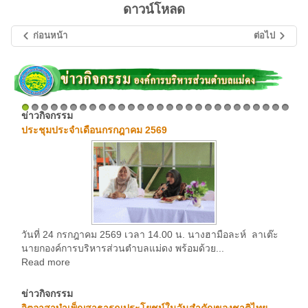
ดาวน์โหลด
ก่อนหน้า
ต่อไป
ข่าวกิจกรรม
1
2
3
4
5
6
7
8
9
10
11
12
13
14
15
16
17
18
19
20
21
22
23
24
25
26
27
28
ประชุมประจำเดือนกรกฎาคม 2569
วันที่ 24 กรกฎาคม 2569 เวลา 14.00 น. นางฮามือละห์ ลาเต๊ะ
นายกองค์การบริหารส่วนตำบลแม่ดง พร้อมด้วย...
Read more
ข่าวกิจกรรม