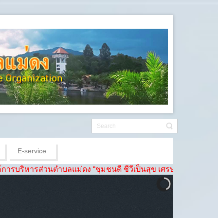
E-service
รส่วนตำบลแม่ดง “ชุมชนดี ชีวีเป็นสุข เศรษฐกิจเข้มแข็ง ราษฎร์-รัฐ 