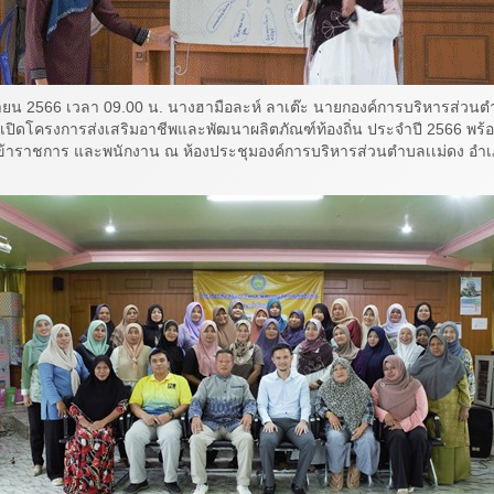
นยายน 2566 เวลา 09.00 น. นางฮามือละห์ ลาเต๊ะ นายกองค์การบริหารส่วนต
ปิดโครงการส่งเสริมอาชีพและพัฒนาผลิตภัณฑ์ท้องถิ่น ประจำปี 2566 พร้อม
้าราชการ และพนักงาน ณ ห้องประชุมองค์การบริหารส่วนตำบลเเม่ดง อำเภ